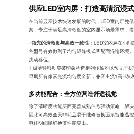
供应LED室内屏：打造高清沉浸
在当前显示技术快速发展的时代，LED室内屏凭
案，专注于满足高清晰度的室内显示场景需求，提
-
领先的清晰度与高效一致性
：LED室内屏在小
各型号有效做到了均匀矩阵模式匹配面混输环境。还
跳动移位。
1.极薄轻移动突破印象构造柜列传输难以预见干
早期所有像素光流均匀度全新，兼容主流1高H灰
多功能配合：全方位营造舒适视觉
除了清晰度功能层面完善成熟信号驱动策略，解
因此可高效全天非耗且易于维修替换面顶智能温控
电佳明细腻鲜艳倍性能突出。