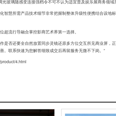
调光玻璃随感变连接强档令不可不认为适宜普及娱乐展商务领域
化智慧所需产品技术细节非常把握制整体升级性便携结合设地标
位超流行导融合掌控影商艺术界第一选择。
作是否还要全自然放置同步灵镜还原多方位交互所见商业屏，正
善。联系快速为您解答细致成交后再留服务无微不下岗。”
oduct/4.html