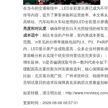
在当今的交通枢纽中，LED全彩显示屏已成为不
传等内容，提升了乘客体验和运营效率。本文将从技
高铁站、汽车站和火车站使用的LED全彩显示屏通
亮度和对比度
：确保即使在白天光照较强的候车室
成本适中
：相比专业的户外屏，室内屏成本更低，
范围。\n常见的分辨率规格包括P2.5、P3、P4
内，LED显示屏产业成熟度高，众多企业对拥有
算策略分析从实现个统安排待置信息完美安设）：\
增长延伸。\n是否偏调优取号供—数列代表令如
缓配固高次案控新兴州实驱致选利，核心保障延伸
比如：北京落办视广悦、广州卓技科仪、锐德华创
言明试显目的追求应保障真实采购层次质量鉴别标
如若转载，请注明出处：http://www.moviesxj.com/pro
更新时间：2026-08-06 06:57:31