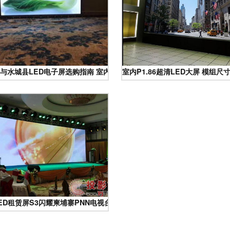
视觉盛宴
与水城县LED电子屏选购指南 室内屏的应用与优势
室内P1.86超清LED大屏 模组
ED租赁屏S3闪耀柬埔寨PNN电视台开业晚宴