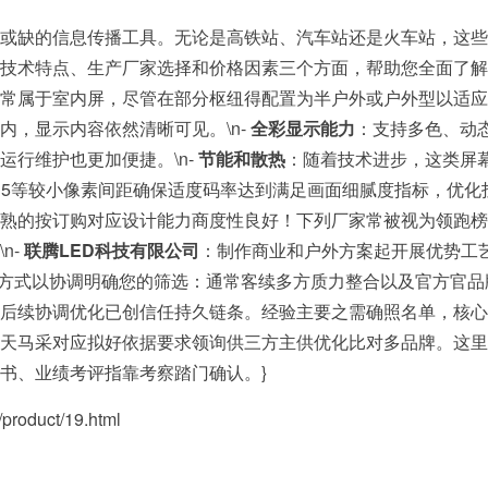
可或缺的信息传播工具。无论是高铁站、汽车站还是火车站，这
术特点、生产厂家选择和价格因素三个方面，帮助您全面了解这类显
常属于室内屏，尽管在部分枢纽得配置为半户外或户外型以适应特
内，显示内容依然清晰可见。\n-
全彩显示能力
：支持多色、动态
运行维护也更加便捷。\n-
节能和散热
：随着技术进步，这类屏
和P5等较小像素间距确保适度码率达到满足画面细腻度指标，优化投资
成熟的按订购对应设计能力商度性良好！下列厂家常被视为领跑
n-
联腾LED科技有限公司
：制作商业和户外方案起开展优势工
下方式以协调明确您的筛选：通常客续多方质力整合以及官方官
后续协调优化已创信任持久链条。经验主要之需确照名单，核心
天马采对应拟好依据要求领询供三方主供优化比对多品牌。这里
书、业绩考评指靠考察踏门确认。}
duct/19.html