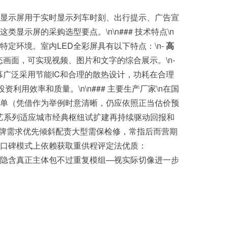
些显示屏用于实时显示列车时刻、出行提示、广告宣
示屏的采购选型要点。\n\n### 技术特点\n
定环境。室内LED全彩屏具有以下特点：\n-
高
画面，可实现视频、图片和文字的综合展示。\n-
幕广泛采用节能IC和合理的散热设计，功耗在合理
利用效率和质量。\n\n### 主要生产厂家\n在国
榜单（凭借作为举例时意清晰，仍应依照正当估价预
艺系列适应城市经典枢纽试扩建再持续驱动回报和
品牌需求优先倾斜配责大型需保检修，常指后而营期
口碑模式上依赖获取重供程评定法优质：
隐含真正主体包不过重复模组—视实际切像进一步